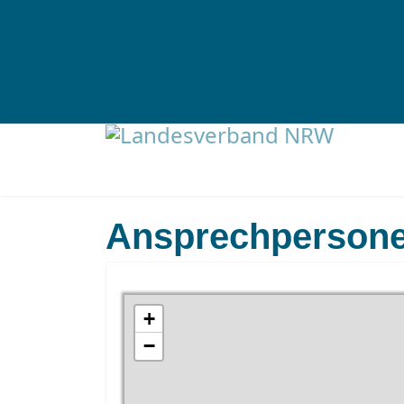
Ansprechperson
+
−