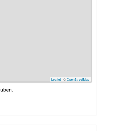
Leaflet
| ©
OpenStreetMap
auben.