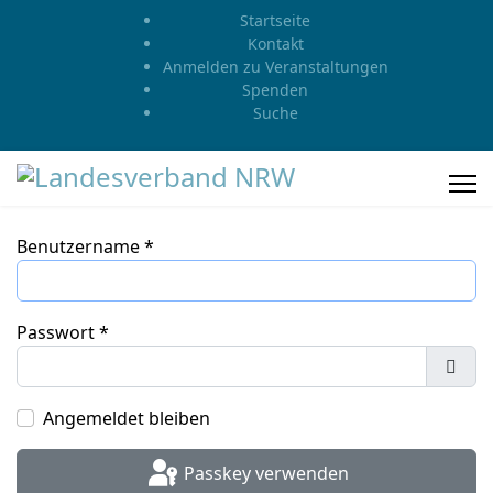
Startseite
Kontakt
Anmelden zu Veranstaltungen
Spenden
Suche
Benutzername
*
Passwort
*
Pass
Angemeldet bleiben
Passkey verwenden