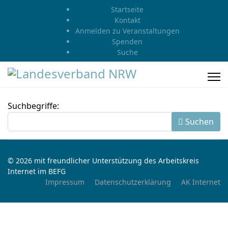
Startseite
Kontakt
Anmelden zu Veranstaltungen
Spenden
Suche
Suchformular
Suchbegriffe:
Suchen
© 2026 mit freundlicher Unterstützung des Arbeitskreis
Internet im BEFG
Impressum
Datenschutzerklärung
AK Internet